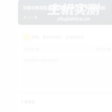
丢包测试
：
命令或工具，观察晚高峰丢包率。高于
mtr
沐雨云美国盐湖城性能云全新上线 低至24元起
压力测试
：用webbench模拟100并发，CPU占用
上一篇
四、避坑提醒：这些坑我替你踩过
不要买“无限流量”
：大部分商家会限速或超售，选明确标
游客
，若时光褪去，音容依旧在
续费价格翻倍
：很多商家首年低价，续费贵50%-1
IP被墙
：香港服务器如果被攻击或发垃圾邮件，IP可能
数据备份
：自己每天手动备份数据库和网站文件，或设
五、总结：香港服务器值不值？
结论：非常适合。
尤其是面向内地+海外用户的企业官
（2核4G起步）、带防御和面板，就能让官网顺滑运
最后提醒：香港服务器不是万能，如果你的官网日均访
衡。但对90%中小企业来说，一台靠谱的香港服务器
沐雨云服务器官网：
评论区
https://www.muyuyun.cn