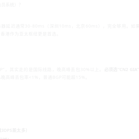
会员系统）？
延迟通常30-80ms（深圳10ms，北京60ms），完全够用。如
，香港作为亚太枢纽更是首选。
P”，其实走的是国际线路，晚高峰丢包30%以上。
必须选“CN2 GIA
A晚高峰丢包率<1%，普通BGP可能超15%。
盘IOPS差太多）