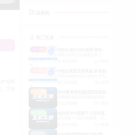
目录树
热门文章
TOP1
沐雨云海外CDN套餐 高防加
沐雨云海外CDN套餐全新上
速月付透明可选
线，从0元免费版到企业级至尊
64次阅读
6天前
VIP，流量高达102400GB，带
TOP2
沐雨云美国云服务器 高性能
宽1Gbps，所有套餐均支持自定
沐雨云美国9929/CMIN2 VPS云
不限流量免备案低至25元/月
义CC规则与Websocket，灵活
向内地和
服务器，电信联通走9929、移
防御、配置随心。V
59次阅读
5天前
动走CMIN2优质线路，全系不
选。下面
TOP3
2026香港服务器回国线路速
限流量，带宽25Mbps-
香港服务器回国线路哪家最快？
度王：哪家最快？
200Mbps可选，配备高性能
实测经验+避坑指南 做跨境业务
Platinum处理
52次阅读
1周前
的都知道，香港服务器最大的价
TOP4
2026年VPS搭建个人知识库，
值就是“回国快”。但同样是香港
VPS搭建个人知识库教程：从零
超详细教程！
机房，线路不同，体验能差出十
到随手查 玩VPS好几年了，踩过
万八千里。有人用着延迟40ms
47次阅读
6天前
不少坑。最近把散落在微信收
的
TOP5
2026美国服务器实测跑通Cha
藏、浏览器书签和本地