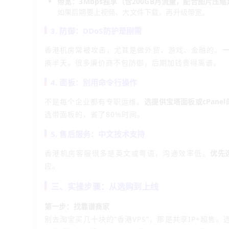
带宽：3Mbps独享（含200GB月流量，配合图片压
如果后期要上视频、大文件下载，再升级带宽。
3. 防御：DDoS防护是刚需
香港机房常被攻击，尤其是做外贸、游戏、金融的。
一
痪半天。很多廉价商不包防御，后期加钱贵得离谱。
4. 面板：别用命令行操作
不是每个企业都有专职运维。
选提供宝塔面板或cPane
选带面板的，省了80%时间。
5. 售后服务：中文技术支持
香港机房客服很多是英文或粤语，沟通效率低。
优先
应。
三、实操步骤：从选购到上线
第一步：找靠谱商家
别去淘宝买几十块的“香港VPS”，那是共享IP+超售