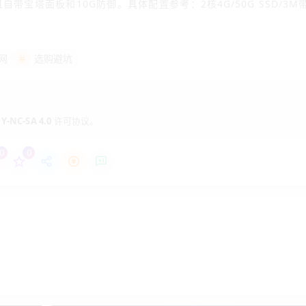
自带宝塔面板和10G防御。具体配置参考：2核4G/50G SSD/3M
网
选购避坑
GP”（除非预算极低）。
装宝塔面板”。
Y-NC-SA 4.0
许可协议。
8888），一键安装LNMP环境。
0
0
部署”功能，3分钟搞定）。
续签。
打开，检查图片加载速度。
个内地节点，延迟<80ms算合格。