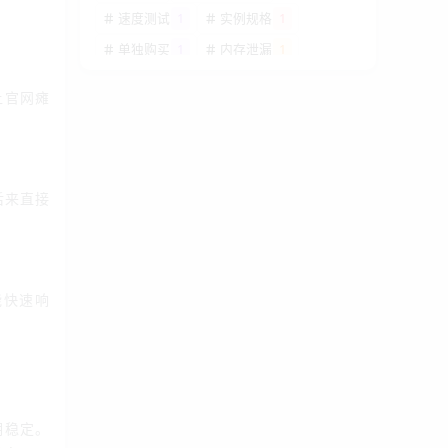
速度测试
1
实例规格
1
单独购买
1
内存泄漏
1
200G DDoS
1
香港高防云
1
让官网瘫
防护
主机
防火墙配置
1
SSH防护
1
端口爆破
1
赌博风险
1
牌照风险
1
棋牌合法
1
后来直接
镜像制作
1
跨账号迁移
1
自定义防护
1
防护策略
1
供电安全
1
双电源
1
电源冗余
1
私有仓库
1
能快速响
Git仓库
1
纯净IP
1
IP检测
1
IP纯净度
1
德国联通
1
香港节点
1
9929
备份方案
1
GPU教程
1
期稳定。