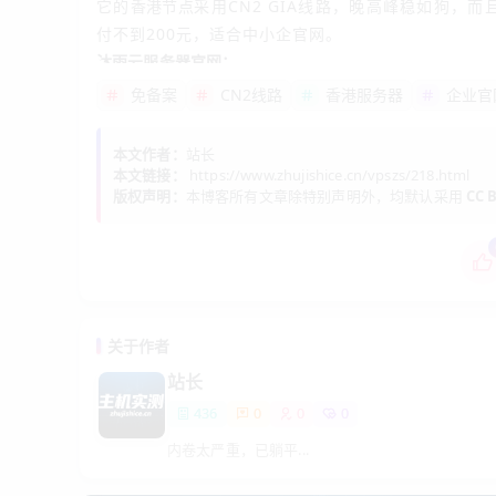
它的
香港节点
采用CN2 GIA线路，晚高峰稳如狗，而且
付不到200元，适合中小企官网。
沐雨云服务器官网：
https://www.muyuyun.cn
免备案
CN2线路
香港服务器
企业官
第二步：购买与配置
下单时注意选择“香港CN2 GIA”节点，不要选“香港B
本文作者：
站长
本文链接：
https://www.zhujishice.cn/vpszs/218.html
系统选CentOS 7.9或Ubuntu 20.04，记得勾选“安
版权声明：
本博客所有文章除特别声明外，均默认采用
CC B
买完后获取IP、root密码，登录宝塔（浏览器输入IP:
第三步：部署网站
上传企业官网源码或安装WordPress（宝塔有“一键
配置域名：在宝塔添加站点，解析A记录到服务器IP。
关于作者
开启SSL：免费Let‘s Encrypt证书，宝塔自动申请并
站长
测试访问：用https://www.yourdomain.com
436
0
0
0
第四步：性能验证（避坑关键）
内卷太严重，已躺平...
延迟测试
：用
或在线工具（如itdog.cn）测多
ping