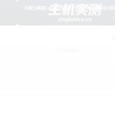
3%则线路不行。
沐雨云美国Cogent住宅ISP云服务器 三网4837
不超过70%，否则升级配置。
低至49
注“月流量”的，比如200GB/月够小官网用半年。
00%。买前问清续费价格，或选沐雨云这种价格透明的，续费几乎不变。
被墙。选有免费换IP服务的，沐雨云提供1次/月免费更换。
置宝塔自动备份到七牛、阿里云OSS。别全依赖服务商快照。
网，免备案、速度快、稳定性高。只要选对线路（CN2 GIA）、
行。预算有限就选沐雨云
香港节点
，实测性价比拉满。
问量超10万，或需要大量本地数据存储，建议再配一台内地服务器
足够用三年。