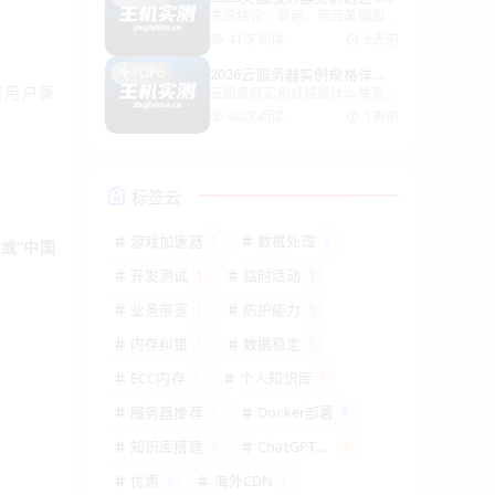
先说结论：能跑，而且美国服务
tGPT接口，3分钟搞定！
Markdown里的资料统一搬进了
器是现阶段跑ChatGPT接口最
自建知识库，用起来是真香。这
41次阅读
6天前
稳的选择之一。原因很简单——
篇直接
TOP6
2026云服务器实例规格详
OpenAI对海外IP的容忍度远高
果用户集
云服务器实例规格是什么意思？
解，一文搞懂！
于国内直连，美国机房原生IP干
一篇讲透选购与避坑 很多新手
净，不容易触发风控。我自
40次阅读
1周前
第一次买云服务器时，都会对着
“2核4G”“4核8G”“通用型”“计算
型”这些词发懵。实例规格说白
了，就是这台云服务器分到
标签云
游戏加速器
1
数据处理
1
”或“中国
开发测试
1
临时活动
1
业务带宽
1
防护能力
1
内存纠错
1
数据稳定
1
ECC内存
1
个人知识库
1
服务器推荐
1
Docker部署
1
知识库搭建
1
ChatGPT接
1
口
优惠
1
海外CDN
1