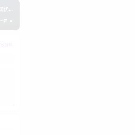
回国优化
.49起
下一篇
修改资料
配置适中
做负载均