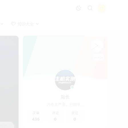
知识大全
-- --:--
站长
内卷太严重，已躺平...
文章
评论
关注
436
0
0
屏显示