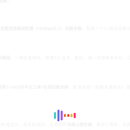
缩足够）
定要选带基础防御（10Gbps以上）的服务器
，否则一个CC攻击就能
l的商家
，一键安装网站、管理SSL证书、备份。我一开始用命令行，
选有7×24小时中文工单/在线的服务商
，紧急问题（如服务器宕机）
。选有独立IP、真实机房的。这里推荐
沐雨云服务器
，我用了两年，长