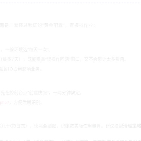
面是一套经过验证的“黄金配置”，直接抄作业：
），一般环境选“每天一次”。
（最多7天），既能覆盖“误操作回滚”窗口，又不会累计太多费用。
短暂IO占用影响业务。
，先在控制台点“创建快照”，一两分钟搞定。
，方便后期识别。
php7
写几十GB日志），快照会膨胀，记账按实际使用量算。建议搭配
清理策略