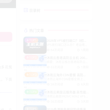
目录树
热门文章
TOP1
2026年VPS被扫端口？3招紧
VPS被扫端口怎么办？老运维的
急自救指南
实战避坑指南 玩VPS最烦的不是
64次阅读
1周前
性能差，而是突然某天SSH连不
TOP2
沐雨云香港高防云主机 200G
上、CPU飙到100%，登录一看
摘要：沐雨云推出香港高防云主
DDoS防护免备案35元起
——满屏的Failed password，
机系列，全系标配200G DDoS
怕多花冤
一堆陌生I
63次阅读
1周前
防护，免备案、广播原生IP，搭
TOP3
沐雨云海外CDN套餐 高防加
载AMD EPYC处理器，不限流
久。下面
沐雨云海外CDN套餐全新上
速月付透明可选
量，月付仅35元起。多种配置
线，从0元免费版到企业级至尊
从2核2GB到16核16
59次阅读
6天前
VIP，流量高达102400GB，带
TOP4
沐雨云美国云服务器 高性能
宽1Gbps，所有套餐均支持自定
沐雨云美国9929/CMIN2 VPS云
不限流量免备案低至25元/月
义CC规则与Websocket，灵活
服务器，电信联通走9929、移
防御、配置随心。V
58次阅读
5天前
动走CMIN2优质线路，全系不
TOP5
2026香港服务器回国线路速
文件，几
限流量，带宽25Mbps-