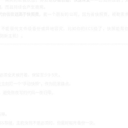
间
，而且持续会产生费用。
代价往往远高于快照费
。我一个朋友的公司，因为省快照费，被勒索
。
，不能替代文件级备份或异地容灾。比如你的ECS挂了，快照能帮
到新主机）。
必须全天候开着，保留至少3-5天。
立刻打一个“手动快照”，作为回滚锚点。
，避免熬夜写的代码一夜归零。
省掉。
OSS存储，主机快照不是必须的，但最好每月备份一次。