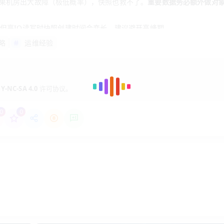
果机房出大故障（极低概率），快照也救不了。
重要数据务必额外做对
，但高IO读写时快照创建时间会变长，建议避开高峰期。
略
运维经验
Y-NC-SA 4.0
许可协议。
可能就几块钱）
时间的回滚需求）
0
0
到家里NAS）
这种方案，5年没出过大问题。
要是三点：
创建快照”和“从快照恢复”按钮，小白也能5分钟上手。而且自动快照策略
不会像某些厂商那样偷偷超量收费。