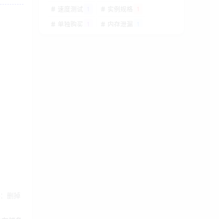
速度测试
1
实例规格
1
单独购买
1
内存泄漏
1
200G DDoS
1
香港高防云
1
防护
主机
防火墙配置
1
SSH防护
1
端口爆破
1
赌博风险
1
牌照风险
1
棋牌合法
1
镜像制作
1
跨账号迁移
1
自定义防护
1
防护策略
1
供电安全
1
双电源
1
电源冗余
1
私有仓库
1
Git仓库
1
纯净IP
1
IP检测
1
IP纯净度
1
德国联通
1
香港节点
1
：删掉
9929
备份方案
1
GPU教程
1