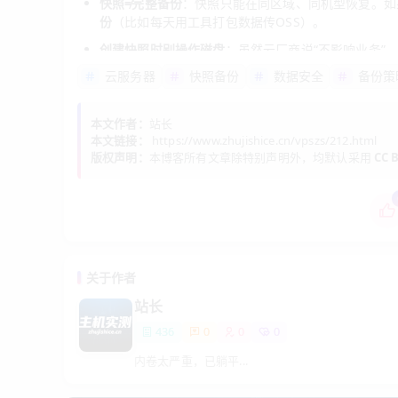
快照≠完整备份
：快照只能在同区域、同机型恢复。如
份
（比如每天用工具打包数据传OSS）。
创建快照时别操作磁盘
：虽然云厂商说“不影响业务”
云服务器
快照备份
数据安全
备份策
四、再送你一个“省钱+安全”组合拳
本文作者：
站长
如果你预算有限，又不想裸奔，可以这样配置：
本文链接：
https://www.zhujishice.cn/vpszs/212.html
版权声明：
本博客所有文章除特别声明外，均默认采用
CC B
开启“一天一次”自动快照，保留3天
（费用极低，每月
每周手动打一个“周快照”并保留1个月
（用于覆盖更长
每季度下载一份完整备份到本地
（比如用rsync同步
这样既不怕手贱，又不用为长期保留付费。我自己就是
关于作者
站长
五、为什么推荐沐雨云服务器？
436
0
0
0
市面上云服务器那么多，为什么我最后常驻沐雨云？主
内卷太严重，已躺平...
快照功能非常直观
：在控制台“磁盘管理”里就能看到“
时、天、周设置，保留天数可以精确到“保留N天”，