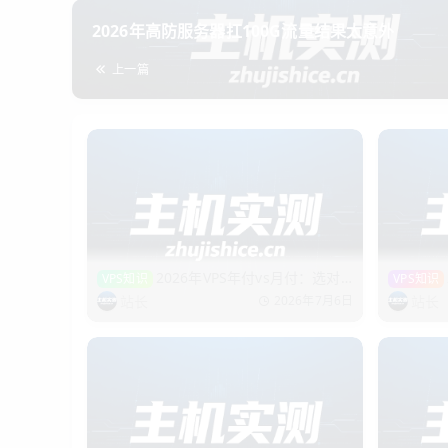
价格透明
：快照存储费按实际使用量计费，没有隐藏的
2026年高防服务器扛100G流量结果太意外
茶都不到。
上一篇
售后响应快
：有一次我误删了数据库，后台提交工单说
不额外收费。
如果你正在纠结买哪家云服务器，不妨试试沐雨云，快
沐雨云服务器官网
：
https://www.muyuyun.cn
写在最后
快照不是万能的，但没有快照是万万不能的。我的建
2026年VPS年付vs月付：选对
VPS知识
VPS知识
块钱，买的是“一键回到15分钟前”的后悔药。
省50%！
速恢复！
站长
站长
2026年7月6日
别等数据丢了才想起来开——那时候，快照也救不了你