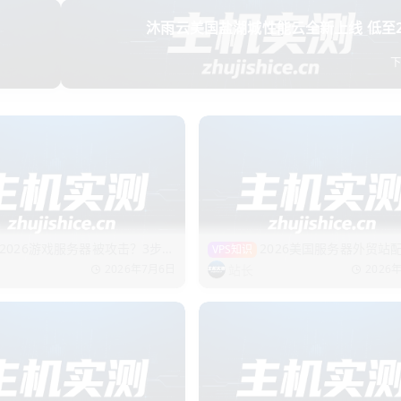
“备份接口调用费”。对于个人站长或者小团队，一个月快照存储费可能
沐雨云美国盐湖城性能云全新上线 低至2
“需要帮忙从快照恢复”（自己操作怕搞砸），技术10分钟内就帮我搞定
照功能可以让你少走很多弯路。
议很直接：
生产环境必开，开发机至少开基础版，测试机看你心情。
每
2026游戏服务器被攻击？3步快
2026美国服务器外贸站
VPS知识
大必选！
站长
2026年7月6日
2026
了。