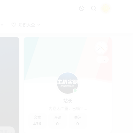
知识大全
-- --:--
站长
内卷太严重，已躺平...
文章
评论
关注
436
0
0
屏显示