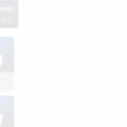
连一杯奶
4元起
下一篇
了，还
月多花几
配置，5
年7月6日