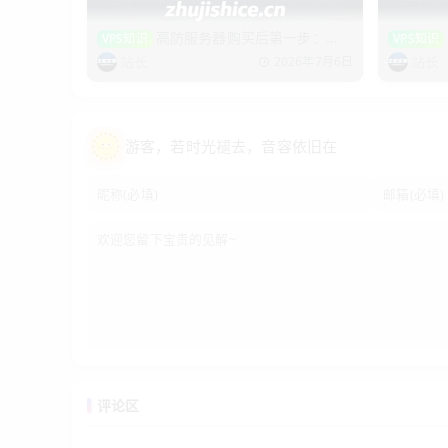
高防服务器购买后第一步：
VPS知识
VPS知识
2026别掉坑！
自救！
站长
站长
2026年7月6日
游客
，若时光褪去，音容依旧在
评论区