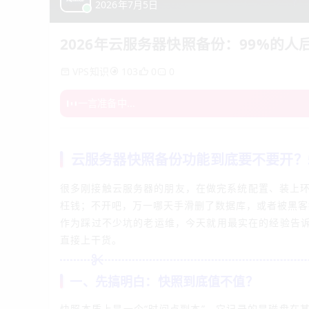
2026年7月5日
2026年云服务器快照备份：99%的人
VPS知识
0
103
0
一言准备中...
云服务器快照备份功能到底要不要开？
很多刚接触云服务器的朋友，在做完系统配置、装上
枉钱；不开吧，万一哪天手滑删了数据库，或者被黑客
作为踩过不少坑的老运维，今天就用最实在的经验告
直接上干货。
一、先搞明白：快照到底值不值？
快照本质上是一个“时间点副本”，它记录的是磁盘在