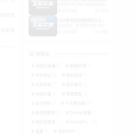
香港服务器回国线路哪家最快？
度王：哪家最快？
200Mbps可选，配备高性能
实测经验+避坑指南 做跨境业务
Platinum处理
48次阅读
6天前
病毒加密
的都知道，香港服务器最大的价
TOP6
2026香港服务器棋牌合法
值就是“回国快”。但同样是香港
先说结论：香港服务器本身合
吗？3点看清风险！
机房，线路不同，体验能差出十
你恢复数
法，但你的棋牌业务合不合法，
万八千里。有人用着延迟40ms
45次阅读
1周前
跟服务器在哪儿没关系，只看你
的
有没有牌照。 没有牌照的棋牌
就是赌博，放香港、美国、月球
都一个样。只不过香港服务器
标签云
“免备案、延
游戏加速器
1
数据处理
1
开发测试
1
临时活动
1
业务带宽
1
防护能力
1
内存纠错
1
数据稳定
1
ECC内存
1
个人知识库
1
服务器推荐
1
Docker部署
1
知识库搭建
1
ChatGPT接
1
口
优惠
1
海外CDN
1