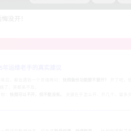
后悔没开！
5年运维老手的真实建议
环境后，都会遇到一个灵魂拷问：
快照备份功能要不要开？
开了吧，
搞了，哭都来不及。
诉你：
快照可以不开，但不能没有。
关键在于怎么开、开几个、留多
某一瞬间的数据状态。好处是
秒级创建、快速恢复
——比如你误删了