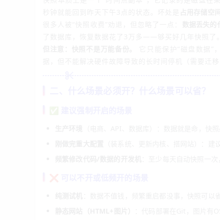
秒钟就能回到昨天下午3点的状态。坏处是
占用存储空
很多人被“快照收费”劝退，但忽略了一点：
数据丢失的
了数据库，恢复数据花了3万多——够买好几年快照了
但注意：快照不是万能备份。
它只能保护“磁盘数据”
据，但不能解决硬件故障导致的长时间停机（需要迁移
二、什么场景必须开？什么场景可以省？
✅ 建议强制开启的场景
生产环境
（电商、API、数据库）：数据就是命，快照
刚做完重大配置
（装系统、更新内核、搭网站）：建议
频繁修改代码/数据的开发机
：至少每天自动快照一次
❌ 可以不开或低频开的场景
纯测试机
：数据不值钱，频繁重启都没事，快照可以
静态网站（HTML+图片）
：代码部署在Git，图片有