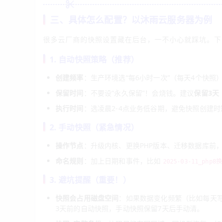
三、具体怎么配置？以沐雨云服务器为例
很多云厂商的快照设置藏在后台，一不小心就踩坑。下
1. 自动快照策略（推荐）
创建频率
：生产环境选“每6小时一次”（每天4个快照
保留时间
：不要设“永久保留”！会烧钱。建议
保留3天
执行时间
：选凌晨2-4点业务低谷期，避免快照创建时
2. 手动快照（紧急情况）
操作节点
：升级内核、更换PHP版本、迁移数据库前
命名规则
：加上日期和事件，比如
2025-03-11_php8换
3. 避坑提醒（重要！）
快照会占用磁盘空间
：如果数据变化频繁（比如每天
3天前的自动快照，手动快照保留7天后手动清。