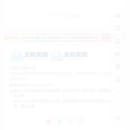
http://www.zhujishice.cn/; }
这一切，似未曾拥有
location /aaa/ { proxy_pass
/aaa/xxx
http://www.z
http://www.zhujishice.cn/ccc;
}
繁
Hello World
location /aaa { proxy_pass
Eternity主题专为博客类的网站设计开发，采用简约优雅的设计风格让网
/aaa/xxx
http://www.zh
http://www.zhujishice.cn/ccc;
站更具美感。
}
蜀ICP备2024115642号-7
本站一些文章来自互联网收集，仅供用于学习和交流，请遵循相关法
律法规。
本站一切资源不代表本站立场，如有侵权/违规/不妥请联系本站删
除，敬请谅解。
location /aaa/ { proxy_pass
/aaa/xxx
http://www.zh
http://www.zhujishice.cn/ccc/;
}