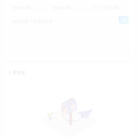
location /aaa/ {

    proxy_pass http://www.zhujishice.cn/;  # upstream 带根
}
请求转发：
访问
http://www.zhujishice.cn:8080/aaa/xxx
剪裁：/aaa/xxx - /aaa/ = xxx
拼接：
http://www.zhujishice.cn/
+ xxx =
http://www.zhu
jishice.cn/xxx
评论区
常见变形与避坑指南
配置写法
访问路径
转发结果
location /aaa { proxy_pass
/aaa/xxx
http://www.zh