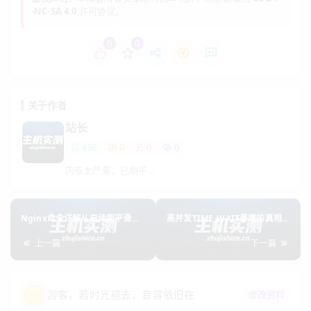
-NC-SA 4.0
许可协议。
0
0
http://www.zhujishice.cn:8080/aaa
http://www.zhujis
注意：如果客户端访问 /aaa 但 location 定义为 /aaa/
（带斜杠），Nginx 通常会返回 301 重定向到 /aaa/。
关于作者
站长
场景拆解：带 URI（替换拼接）
436
0
0
0
当 proxy_pass 后包含路径（URI）时，Nginx 会执行“剪
内卷太严重，已躺平...
裁+拼接”操作：
剪裁：从客户端原始 URI 中去除 location 匹配成功的部
分。
Nginx命令详解从启动到平滑升
高并发TIME_WAIT暴增的真相与
级全攻略
解决方案
拼接：将剩余部分（剩余 URI）拼接到 proxy_pass 指定
上一篇
下一篇
的 URI 之后。
规范用法（推荐）
游客
，若时光褪去，音容依旧在
修改资料
配置示例：