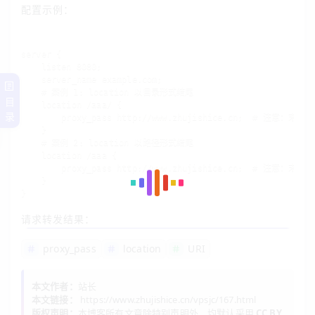
配置示例：
server {

    listen 8080;

    server_name example.com;

    # 案例 1: location 以目录形式结尾

目
    location /aaa/ {

录
        proxy_pass http://www.zhujishice.cn;  # 注意：末尾无
    }

    # 案例 2: location 以路径形式结尾

    location /aaa {

        proxy_pass http://www.zhujishice.cn;  # 注意：末尾无
    }

}
请求转发结果：
访问URL
转发至upstream
proxy_pass
location
URI
本文作者：
站长
http://www.zhujishice.cn:8080/aaa/xxx
http://www.zhujis
本文链接：
https://www.zhujishice.cn/vpsjc/167.html
版权声明：
本博客所有文章除特别声明外，均默认采用
CC BY