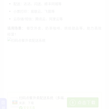
配送：达达、闪送、顺丰同城等
小票打印：易联云、飞鹅等
云存储/短信：腾讯云、阿里云等
适用场景：
餐饮外卖、奶茶咖啡、烘焙甜品等，助力高效
经营！
扫码点餐外卖配送系统（多端小程序+H5）开源版
来源：下载
目
安全无毒