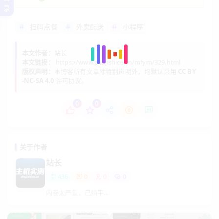
录
扫码点餐
外卖配送
小程序
本文作者：
站长
本文链接：
https://www.zhujishice.cn/mfym/329.html
版权声明：
本博客所有文章除特别声明外，均默认采用
CC BY
-NC-SA 4.0
许可协议。
0
0
关于作者
站长
436
0
0
0
内卷太严重，已躺平...