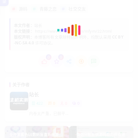
录
源码
青藤之恋
社交交友
本文作者：
站长
本文链接：
https://www.zhujishice.cn/mfym/22.html
版权声明：
本博客所有文章除特别声明外，均默认采用
CC BY
-NC-SA 4.0
许可协议。
0
0
关于作者
站长
422
0
0
0
内卷太严重，已躺平...
全开源紫色UI数码盲盒系统源码
微信分账系统源码助力供应链分