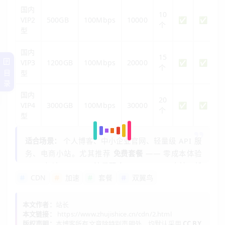
国内
10
VIP2
500GB
100Mbps
10000
✅
✅
个
型
国内
15
VIP3
1200GB
100Mbps
20000
✅
✅
个
目
型
录
国内
20
VIP4
3000GB
100Mbps
30000
✅
✅
个
型
适合场景：
个人博客、中小企业官网、轻量级 API 服
务、电商小站。尤其推荐
免费套餐
—— 零成本体验
CDN 加速，100GB 流量配合 WebSocket 支持，新
CDN
加速
套餐
双翼鸟
手也能轻松上手。
本文作者：
站长
本文链接：
https://www.zhujishice.cn/cdn/2.html
🌍 海外 CDN 套餐：全球覆盖，一网通联
版权声明：
本博客所有文章除特别声明外，均默认采用
CC BY