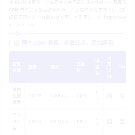
业务的稳定覆盖，亦或是大文件下载的极速传输——
双翼鸟
CDN
凭借三大精品套餐矩阵，为您提供从零成本入门到旗
舰级无限制的全链路加速方案。官网直达：👉
https://ww
w.synidc.cn/
🏠 国内 CDN 套餐：轻量起步，稳如磐石
自
域
套餐
连接
定
流量
带宽
名
WebSo
名称
数
义
数
CC
国内
1
免费
100GB
10Mbps
1000
✅
✅
个
套餐
国内
3
VIP1
100GB
100Mbps
1000
✅
✅
个
型