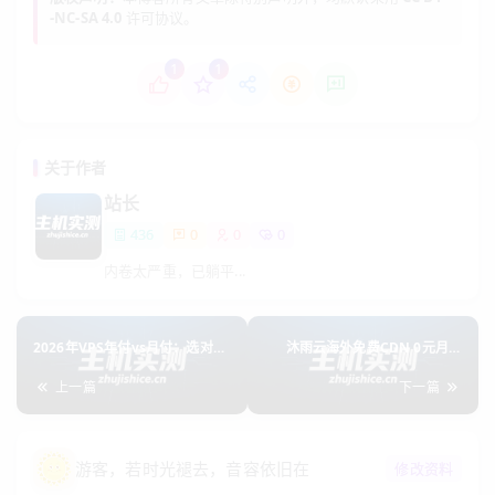
-NC-SA 4.0
许可协议。
告别跨境访问的卡顿与丢包！双翼鸟海外节点覆盖欧美、
东南亚、日韩等核心区域，从免费入门到
102TB 超大流
1
1
量
，总有一款匹配您的出海业务。
域
套餐
月费
流量
带宽
连接数
名
名称
（起）
数
关于作者
站长
海外
免费
100GB
10Mbps
1000
1个
¥ 0
436
0
0
0
套餐
内卷太严重，已躺平...
海外
VIP1
100GB
100Mbps
1000
3个
¥ 48
2026年VPS年付vs月付：选对省
沐雨云海外免费CDN 0元月享
型
50%！
100GB流量全球加速
上一篇
下一篇
海外
10
VIP2
500GB
100Mbps
10000
¥ 120
个
型
游客
，若时光褪去，音容依旧在
修改资料
海外