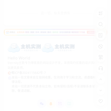
站、直播及音视频通话。
海外至尊VIP
提供 1Gbps
带宽与百万级并发连接，专为高流量、高并发业务量
这一切，似未曾拥有
身定制。
⚡ 大带宽加速下载套餐：极速传输，不限流量
针对下载站、资源分发、大文件更新等场景，双翼鸟提供
10Gbps 大带宽
加速方案。从 10TB 到
无限流量、无限带
宽
，让下载速度直接拉满。
繁
Hello World
Eternity主题专为博客类的网站设计开发，采用简约优雅的设计风格让网
域
套餐
月费
站更具美感。
流量
带宽
连接数
名
名称
（起）
蜀ICP备2024115642号-7
数
本站一些文章来自互联网收集，仅供用于学习和交流，请遵循相关法
律法规。
大带
本站一切资源不代表本站立场，如有侵权/违规/不妥请联系本站删
宽
3
除，敬请谅解。
10240GB
10Gbps
10000
¥ 200
VIP1
个
型