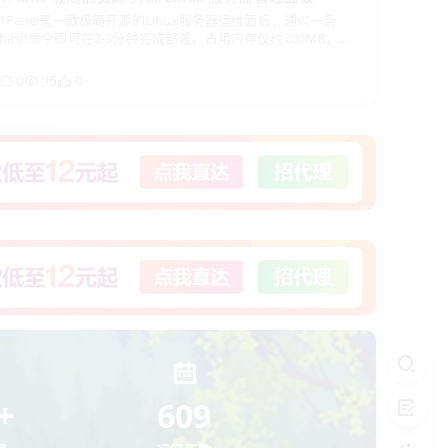
1Panel是一款极简开源的Linux服务器运维面板，通过一条
bash命令即可在2-3分钟完成部署，占用内存仅约200MB，
适合低配云服务器。它集成网站管理（自动配置SSL）、
0
95
0
+
609