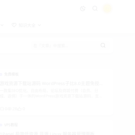
知识大全
免费模板
游戏资源下载站源码 WordPress子比8.0主题免授权
一款集SEO优化、自由布局、论坛及商城付费（会员、分
版本带完整功能
成、返佣）于一体的WordPress游戏资源下载站源码，支持
多种支付和快捷登录，手机自适应，带演示数据，开箱即
用！
0
28
0
VPS教程
1Panel 极简低资源 开源 Linux 服务器管理面板