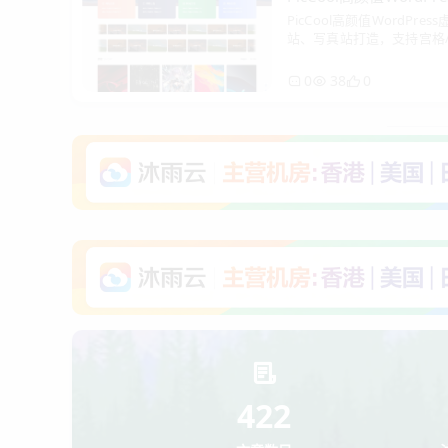
PicCool高颜值WordP
灵活下载
站、写真站打造，支持宫格
下载自由配置，精致用户中
理
0
38
0
422