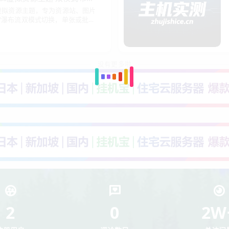
ress虚拟资源主题，专为资源站、图片
/瀑布流双模式切换，单张或批量
心与智能筛选系统，全局版权管
没有更多啦
2
0
2W