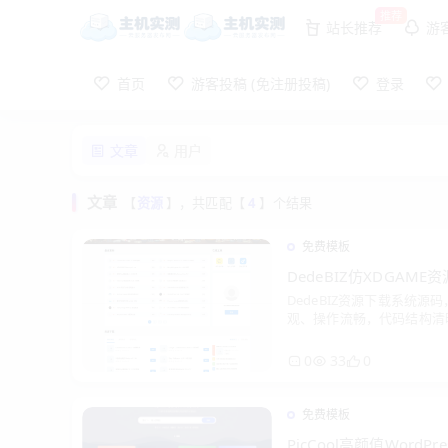
推荐
站长推荐
游
首页
游客投稿 (免注册投稿)
登录
文章
用户
文章
【
资源
】，共匹配【
4
】个结果
免费模板
DedeBIZ仿XDGAM
DedeBIZ资源下载系统源
扩展
观、操作流畅，代码结构清
员管理资源都极为便捷，助
台。
0
33
0
免费模板
PicCool高颜值Word